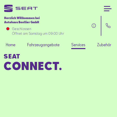
Herzlich Willkommen bei
Autohaus Boullier GmbH
Home
Geschlossen
Öffnet am Samstag um 09:00 Uhr
Fahrzeugangebote
Home
Fahrzeugangebote
Services
Zubehör
SEAT
Services
CONNECT.
Zubehör
SEAT FOR BUSINESS
Über uns