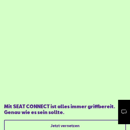
Mit SEAT CONNECT ist alles immer griffbereit.
Genau wie es sein sollte.
Mail schreiben
Kontaktformular
Anrufen
Jetzt vernetzen