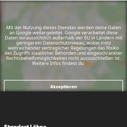
Mit der Nutzung dieses Dienstes werden deine Daten
an Google weitergeleitet. Google verarbeitet diese
Daten voraussichtlich außerhalb der EU in Ländern mit
geringerem Datenschutzniveau, wobei trotz
weitreichender vertraglicher Regelungen das Risiko
des Zugriffs staatlicher Behörden und eingeschränkter
Rechtsbehelfsmöglichkeiten nicht auszuschließen ist.
Weitere Infos findest du
hier.
Akzeptieren
Mail schreiben
Kontaktformular
Anrufen
Standort Löhne