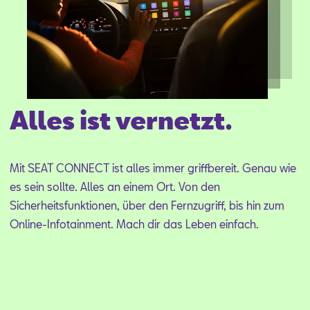
Aktionen
Alles ist vernetzt.
Mit SEAT CON­NECT ist al­les im­mer griff­be­reit. Ge­nau wie
es sein soll­te. Al­les an ei­nem Ort. Von den
Si­cher­heits­funk­tio­nen, über den Fern­zu­griff, bis hin zum
On­line-In­fo­tain­ment. Mach dir das Le­ben ein­fach.