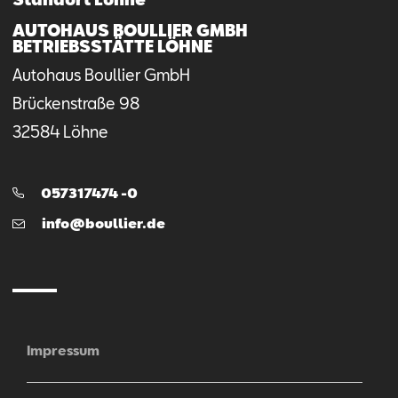
AUTOHAUS BOULLIER GMBH
BETRIEBSSTÄTTE LÖHNE
Autohaus Boullier GmbH
Brückenstraße
98
32584
Löhne
Telefon:
057317474 -0
E-
info@boullier.de
Mail
Impressum