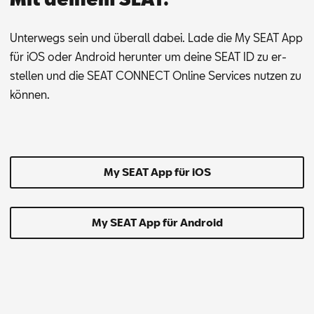
Un­ter­wegs sein und über­all da­bei. Lade die My SEAT App
für iOS oder An­dro­id her­un­ter um dei­ne SEAT ID zu er­
stel­len und die SEAT CON­NECT On­line Ser­vices nut­zen zu
kön­nen.
My SEAT App für iOS
My SEAT App für Android