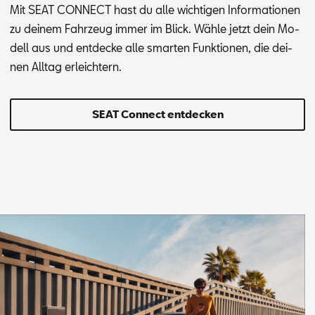
Mit SEAT CON­NECT hast du alle wich­ti­gen In­for­ma­tio­nen
zu dei­nem Fahr­zeug im­mer im Blick. Wäh­le jetzt dein Mo­
dell aus und ent­de­cke alle smar­ten Funk­tio­nen, die dei­
nen All­tag er­leich­tern.
SEAT Connect entdecken